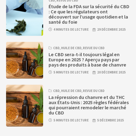
CBD
,
REVUE DU CBD
Étude de la FDA sur la sécurité du CBD
: Ce que les régulateurs ont
découvert sur l’usage quotidien et la
santé du foie
4 MINUTES DE LECTURE
29 DÉCEMBRE 2025
CBD
,
HUILE DE CBD
,
REVUE DU CBD
Le CBD sera-t-il toujours légal en
Europe en 2025 ? Aperçu pays par
pays des produits à base de chanvre
5 MINUTES DE LECTURE
20 DÉCEMBRE 2025
CBD
,
HUILE DE CBD
,
REVUE DU CBD
La répression du chanvre et du THC
aux États-Unis : 2025 règles fédérales
qui pourraient remodeler le marché
du CBD
5 MINUTES DE LECTURE
5 DÉCEMBRE 2025