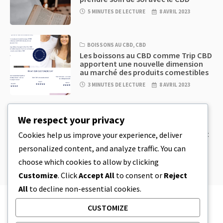
5 MINUTES DE LECTURE
8 AVRIL 2023
BOISSONS AU CBD
,
CBD
Les boissons au CBD comme Trip CBD
apportent une nouvelle dimension
au marché des produits comestibles
3 MINUTES DE LECTURE
8 AVRIL 2023
CBD
,
CBD EDIBLES
We respect your privacy
Pâte à biscuits au CBD et produits
comestibles au CBD incroyablement
Cookies help us improve your experience, deliver
simples à préparer à la maison
personalized content, and analyze traffic. You can
5 MINUTES DE LECTURE
8 AVRIL 2023
choose which cookies to allow by clicking
Customize
. Click
Accept All
to consent or
Reject
All
to decline non-essential cookies.
CUSTOMIZE