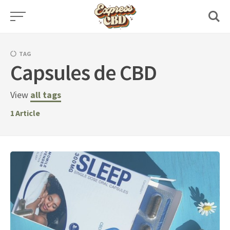
Skip
to
content
TAG
Capsules de CBD
View
all tags
1
Article