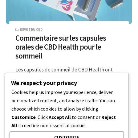
REVUE DU CBD
Commentaire sur les capsules
orales de CBD Health pour le
sommeil
Les capsules de sommeil de CBD Health ont
complètement changé mes préjugés initiaux
We respect your privacy
contre l’utilisation du CBD comme aide au…
Cookies help us improve your experience, deliver
personalized content, and analyze traffic. You can
2 MINUTES DE LECTURE
12 MARS 2024
choose which cookies to allow by clicking
Customize
. Click
Accept All
to consent or
Reject
All
to decline non-essential cookies.
CUSTOMIZE