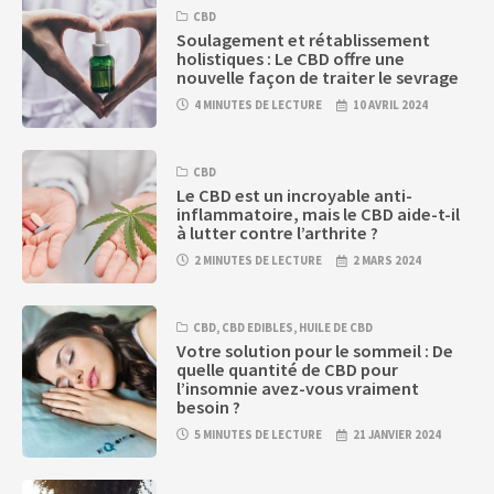
CBD
Soulagement et rétablissement
holistiques : Le CBD offre une
nouvelle façon de traiter le sevrage
4 MINUTES DE LECTURE
10 AVRIL 2024
CBD
Le CBD est un incroyable anti-
inflammatoire, mais le CBD aide-t-il
à lutter contre l’arthrite ?
2 MINUTES DE LECTURE
2 MARS 2024
CBD
,
CBD EDIBLES
,
HUILE DE CBD
Votre solution pour le sommeil : De
quelle quantité de CBD pour
l’insomnie avez-vous vraiment
besoin ?
5 MINUTES DE LECTURE
21 JANVIER 2024