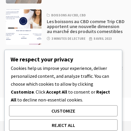
BOISSONS AU CBD
,
CBD
Les boissons au CBD comme Trip CBD
apportent une nouvelle dimension
au marché des produits comestibles
3 MINUTES DE LECTURE
8 AVRIL 2023
CBD
,
CBD EDIBLES
We respect your privacy
Pâte à biscuits au CBD et produits
comestibles au CBD incroyablement
Cookies help us improve your experience, deliver
simples à préparer à la maison
personalized content, and analyze traffic. You can
5 MINUTES DE LECTURE
8 AVRIL 2023
choose which cookies to allow by clicking
Customize
. Click
Accept All
to consent or
Reject
All
to decline non-essential cookies.
CUSTOMIZE
REJECT ALL