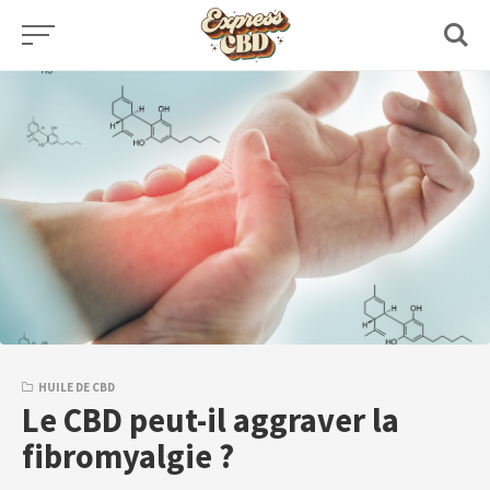
Skip
to
content
HUILE DE CBD
Le CBD peut-il aggraver la
fibromyalgie ?