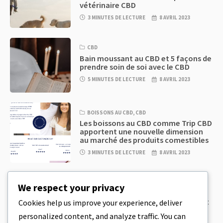
vétérinaire CBD
3 MINUTES DE LECTURE
8 AVRIL 2023
CBD
Bain moussant au CBD et 5 façons de
prendre soin de soi avec le CBD
5 MINUTES DE LECTURE
8 AVRIL 2023
BOISSONS AU CBD
,
CBD
Les boissons au CBD comme Trip CBD
apportent une nouvelle dimension
au marché des produits comestibles
3 MINUTES DE LECTURE
8 AVRIL 2023
CBD
,
CBD EDIBLES
We respect your privacy
Pâte à biscuits au CBD et produits
comestibles au CBD incroyablement
Cookies help us improve your experience, deliver
simples à préparer à la maison
personalized content, and analyze traffic. You can
5 MINUTES DE LECTURE
8 AVRIL 2023