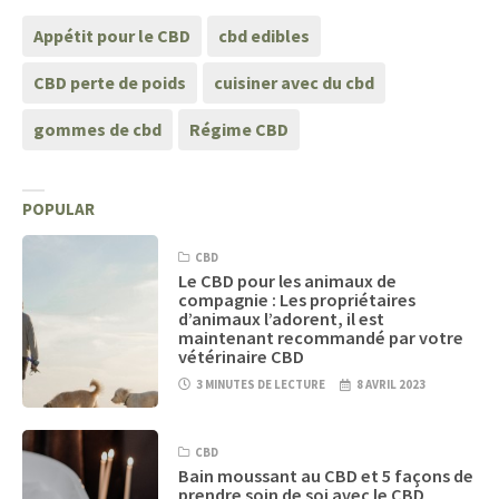
Appétit pour le CBD
cbd edibles
CBD perte de poids
cuisiner avec du cbd
gommes de cbd
Régime CBD
POPULAR
CBD
Le CBD pour les animaux de
compagnie : Les propriétaires
d’animaux l’adorent, il est
maintenant recommandé par votre
vétérinaire CBD
3 MINUTES DE LECTURE
8 AVRIL 2023
CBD
Bain moussant au CBD et 5 façons de
prendre soin de soi avec le CBD