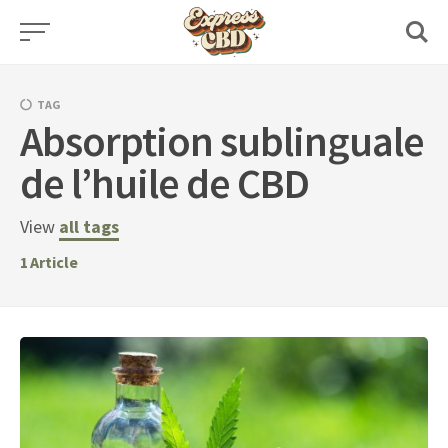
Skip
to
content
TAG
Absorption sublinguale
de l’huile de CBD
View
all tags
1
Article