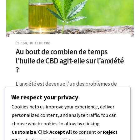
CBD
,
HUILE DE CBD
Au bout de combien de temps
l’huile de CBD agit-elle sur l’anxiété
?
L’anxiété est devenue l’un des problèmes de
santé mentale les plus répandus dans le monde,
We respect your privacy
et avec l’apparition du COVID-19…
Cookies help us improve your experience, deliver
personalized content, and analyze traffic. You can
5 MINUTES DE LECTURE
16 DÉCEMBRE 2023
choose which cookies to allow by clicking
Customize
. Click
Accept All
to consent or
Reject