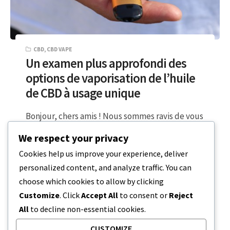
CBD
,
CBD VAPE
Un examen plus approfondi des
options de vaporisation de l’huile
de CBD à usage unique
Bonjour, chers amis ! Nous sommes ravis de vous
retrouver sur notre blog. Chez Express CBD,
We respect your privacy
nous ne sommes pas…
Cookies help us improve your experience, deliver
personalized content, and analyze traffic. You can
4 MINUTES DE LECTURE
25 DÉCEMBRE 2023
choose which cookies to allow by clicking
Customize
. Click
Accept All
to consent or
Reject
All
to decline non-essential cookies.
CUSTOMIZE