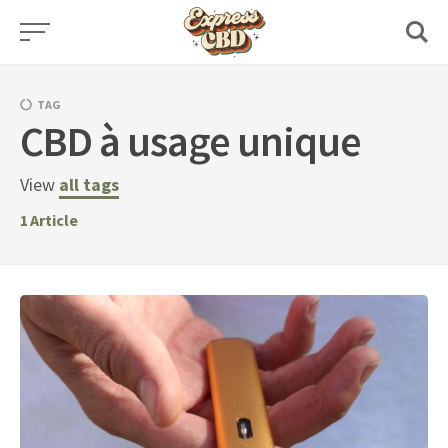
Skip
to
content
TAG
CBD à usage unique
View
all tags
1
Article