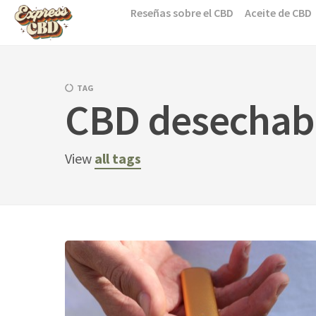
Skip
Reseñas sobre el CBD
Aceite de CBD
to
content
TAG
CBD desechab
View
all tags