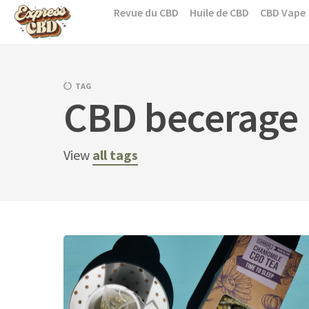
Skip
Revue du CBD
Huile de CBD
CBD Vape
to
content
TAG
CBD becerage
View
all tags