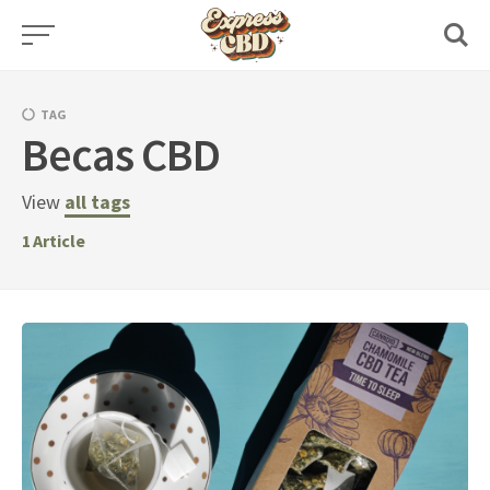
Skip
to
content
TAG
Becas CBD
View
all tags
1
Article