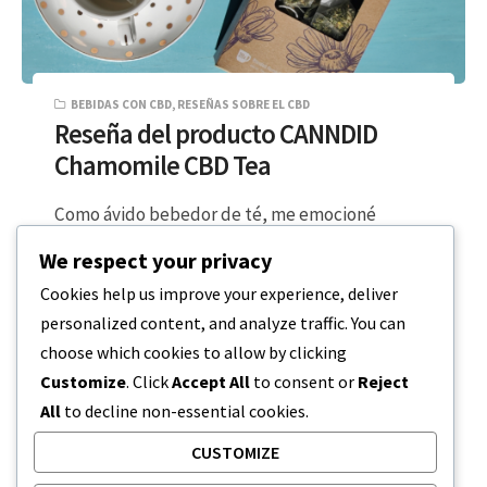
BEBIDAS CON CBD
,
RESEÑAS SOBRE EL CBD
Reseña del producto CANNDID
Chamomile CBD Tea
Como ávido bebedor de té, me emocioné
mucho cuando descubrí que CANNDID no sólo
We respect your privacy
fabrica café con infusión de CBD,…
Cookies help us improve your experience, deliver
personalized content, and analyze traffic. You can
LECTURA DE 2 MINUTOS
22 DE FEBRERO DE 2024
choose which cookies to allow by clicking
Customize
. Click
Accept All
to consent or
Reject
All
to decline non-essential cookies.
CUSTOMIZE