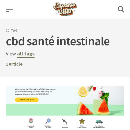
Skip
to
content
TAG
cbd santé intestinale
View
all tags
1
Article