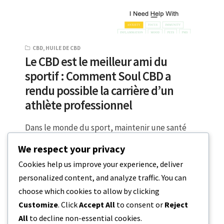
CBD
,
HUILE DE CBD
Le CBD est le meilleur ami du
sportif : Comment Soul CBD a
rendu possible la carrière d’un
athlète professionnel
Dans le monde du sport, maintenir une santé
optimale peut s’avérer plus difficile qu’il n’y
We respect your privacy
paraît. Malgré tout le soin…
Cookies help us improve your experience, deliver
personalized content, and analyze traffic. You can
3 MINUTES DE LECTURE
30 AVRIL 2023
choose which cookies to allow by clicking
Customize
. Click
Accept All
to consent or
Reject
All
to decline non-essential cookies.