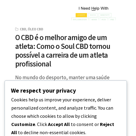
CBD
,
ÓLEO CBD
O CBD é o melhor amigo de um
atleta: Como o Soul CBD tornou
possível a carreira de um atleta
profissional
No mundo do desporto, manter uma saúde
óptima pode ser mais difícil do que parece.
We respect your privacy
Apesar de todos os cuidados…
Cookies help us improve your experience, deliver
personalized content, and analyze traffic. You can
3 MINUTOS DE LEITURA
30 DE ABRIL, 2023
choose which cookies to allow by clicking
Customize
. Click
Accept All
to consent or
Reject
All
to decline non-essential cookies.