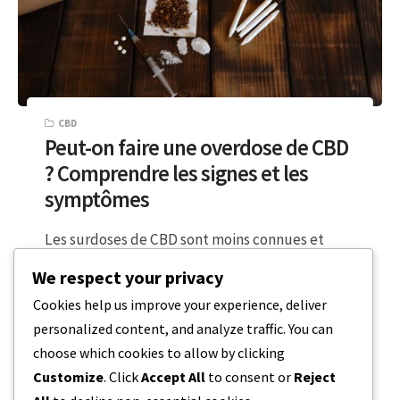
CBD
Peut-on faire une overdose de CBD
? Comprendre les signes et les
symptômes
Les surdoses de CBD sont moins connues et
n’ont pas fait l’objet de nombreux rapports.
We respect your privacy
C’est l’un des nombreux composés…
Cookies help us improve your experience, deliver
personalized content, and analyze traffic. You can
5 MINUTES DE LECTURE
20 DÉCEMBRE 2023
choose which cookies to allow by clicking
Customize
. Click
Accept All
to consent or
Reject