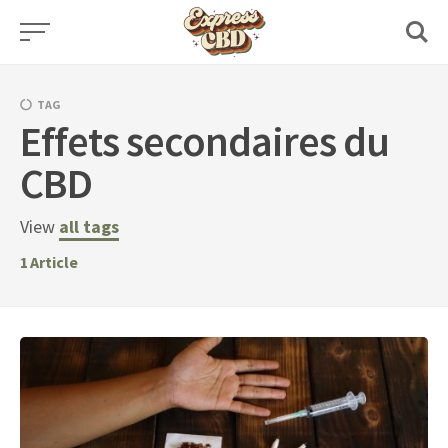
Skip
to
content
TAG
Effets secondaires du
CBD
View
all tags
1
Article