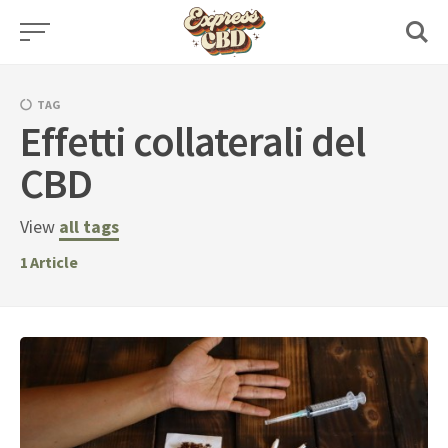
Skip
to
content
TAG
Effetti collaterali del
CBD
View
all tags
1
Article