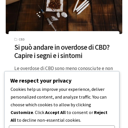
CBD
Si può andare in overdose di CBD?
Capire i segni e i sintomi
Le overdose di CBD sono meno conosciute e non
ci sono state molte segnalazioni in merito. È uno
We respect your privacy
dei molti…
Cookies help us improve your experience, deliver
personalized content, and analyze traffic. You can
4 MINUTI DI LETTURA
20 DICEMBRE 2023
choose which cookies to allow by clicking
Customize
. Click
Accept All
to consent or
Reject
All
to decline non-essential cookies.