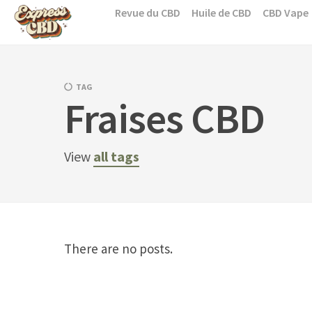
Skip
Revue du CBD
Huile de CBD
CBD Vape
to
content
TAG
Fraises CBD
View
all tags
There are no posts.