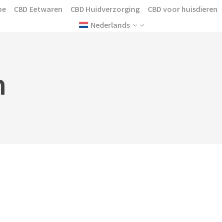
pe
CBD Eetwaren
CBD Huidverzorging
CBD voor huisdieren
Nederlands
n