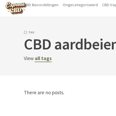
Skip
CBD Beoordelingen
Ongecategoriseerd
CBD Va
to
content
TAG
CBD aardbeie
View
all tags
There are no posts.