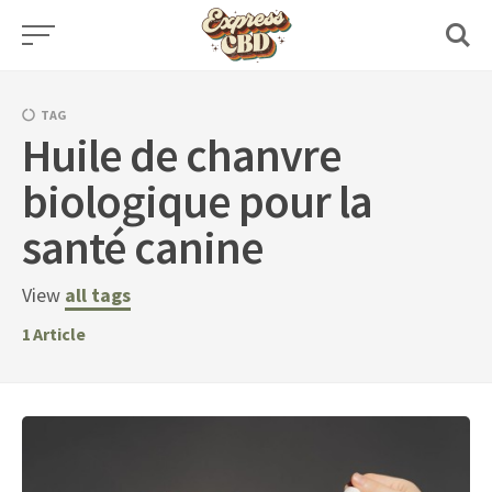
Skip
to
content
TAG
Huile de chanvre
biologique pour la
santé canine
View
all tags
1
Article