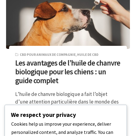
CBD POUR ANIMAUX DE COMPAGNIE
,
HUILE DE CBD
Les avantages de l’huile de chanvre
biologique pour les chiens : un
guide complet
L’huile de chanvre biologique a fait l’objet
d’une attention particulière dans le monde des
soins pour animaux de compagnie,
We respect your privacy
notamment…
Cookies help us improve your experience, deliver
personalized content, and analyze traffic. You can
6 MINUTES DE LECTURE
18 DÉCEMBRE 2023