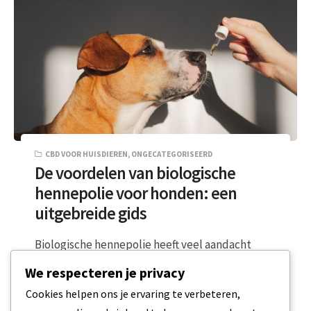
CBD VOOR HUISDIEREN
,
ONGECATEGORISEERD
De voordelen van biologische
hennepolie voor honden: een
uitgebreide gids
Biologische hennepolie heeft veel aandacht
gekregen in de wereld van de
We respecteren je privacy
huisdierenverzorging, vooral vanwege de
Cookies helpen ons je ervaring te verbeteren,
potentiële voordelen voor de gezondheid…