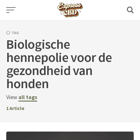
Skip
to
content
TAG
Biologische
hennepolie voor de
gezondheid van
honden
View
all tags
1
Article