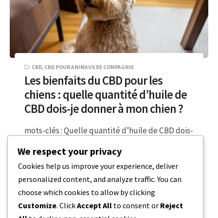
CBD
,
CBD POUR ANIMAUX DE COMPAGNIE
Les bienfaits du CBD pour les
chiens : quelle quantité d’huile de
CBD dois-je donner à mon chien ?
mots-clés : Quelle quantité d’huile de CBD dois-
je donner à mon chien, dose de CBD, huile de
We respect your privacy
CBD pour chiens,…
Cookies help us improve your experience, deliver
personalized content, and analyze traffic. You can
6 MINUTES DE LECTURE
18 DÉCEMBRE 2023
choose which cookies to allow by clicking
Customize
. Click
Accept All
to consent or
Reject