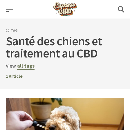
Skip
to
content
TAG
Santé des chiens et
traitement au CBD
View
all tags
1
Article