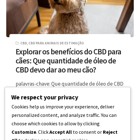
CBD
,
CBD PARA ANIMAIS DE ESTIMAÇÃO
Explorar os benefícios do CBD para
cães: Que quantidade de óleo de
CBD devo dar ao meu cão?
palavras-chave: Que quantidade de óleo de CBD
devo dar ao meu cão, dose de CBD, óleo de CBD
We respect your privacy
para cães,…
Cookies help us improve your experience, deliver
personalized content, and analyze traffic. You can
6 MINUTOS DE LEITURA
18 DE DEZEMBRO, 2023
choose which cookies to allow by clicking
Customize
. Click
Accept All
to consent or
Reject