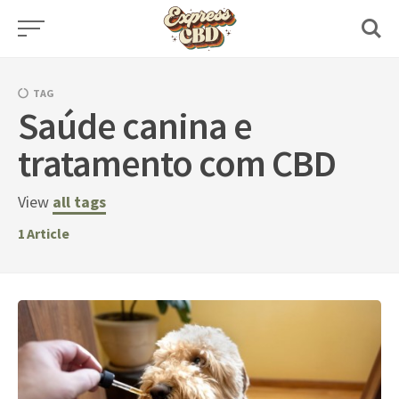
Skip
to
content
TAG
Saúde canina e
tratamento com CBD
View
all tags
1
Article