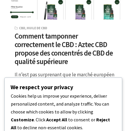
CBD
,
HUILE DE CBD
Comment tamponner
correctement le CBD : Aztec CBD
propose des concentrés de CBD de
qualité supérieure
Il n’est pas surprenant que le marché européen
du CBD soit en train de devenir une industrie
We respect your privacy
diversifiée et prometteuse,…
Cookies help us improve your experience, deliver
personalized content, and analyze traffic. You can
6 MINUTES DE LECTURE
18 JUILLET 2023
choose which cookies to allow by clicking
Customize
. Click
Accept All
to consent or
Reject
All
to decline non-essential cookies.