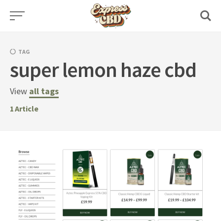
Skip
to
content
TAG
super lemon haze cbd
View
all tags
1
Article