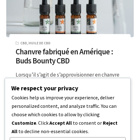
CBD
,
HUILE DE CBD
Chanvre fabriqué en Amérique :
Buds Bounty CBD
Lorsqu’il s’agit de s’approvisionner en chanvre
de la meilleure qualité au monde, nous nous
We respect your privacy
tournons vers le nord-ouest des États-Unis…
Cookies help us improve your experience, deliver
personalized content, and analyze traffic. You can
3 MINUTES DE LECTURE
26 JUIN 2023
choose which cookies to allow by clicking
Customize
. Click
Accept All
to consent or
Reject
All
to decline non-essential cookies.