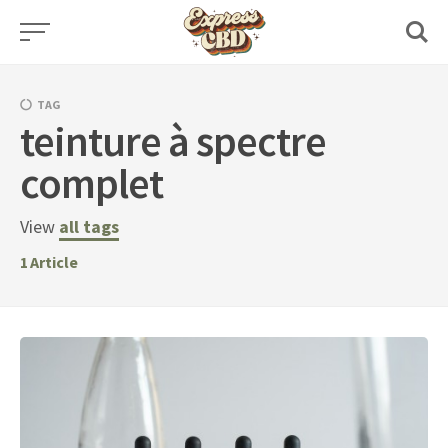
Skip
to
content
TAG
teinture à spectre
complet
View
all tags
1
Article