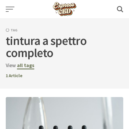
Skip
to
content
TAG
tintura a spettro
completo
View
all tags
1
Article