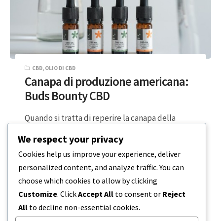
CBD
,
OLIO DI CBD
Canapa di produzione americana:
Buds Bounty CBD
Quando si tratta di reperire la canapa della
migliore qualità al mondo, guardiamo al nord-
We respect your privacy
ovest degli Stati Uniti d’America. Alcuni…
Cookies help us improve your experience, deliver
personalized content, and analyze traffic. You can
2 MINUTI DI LETTURA
26 GIUGNO 2023
choose which cookies to allow by clicking
Customize
. Click
Accept All
to consent or
Reject
All
to decline non-essential cookies.