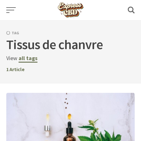
Skip
to
content
TAG
Tissus de chanvre
View
all tags
1
Article