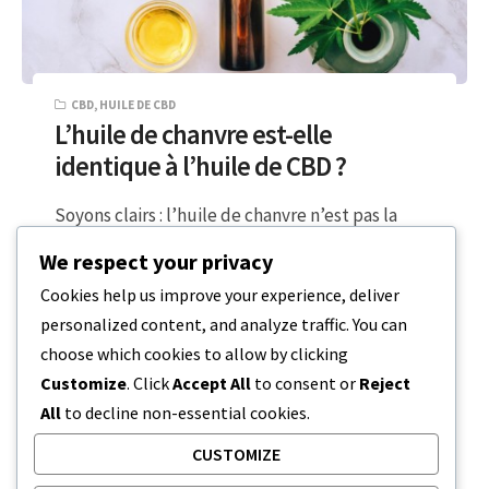
CBD
,
HUILE DE CBD
L’huile de chanvre est-elle
identique à l’huile de CBD ?
Soyons clairs : l’huile de chanvre n’est pas la
même chose que l’huile de CBD. Pourquoi cette
We respect your privacy
confusion ? C’est…
Cookies help us improve your experience, deliver
personalized content, and analyze traffic. You can
6 MINUTES DE LECTURE
20 DÉCEMBRE 2023
choose which cookies to allow by clicking
Customize
. Click
Accept All
to consent or
Reject
All
to decline non-essential cookies.
CUSTOMIZE