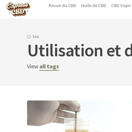
Skip
Revue du CBD
Huile de CBD
CBD Vape
to
content
TAG
Utilisation et
View
all tags