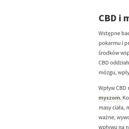
CBD i 
Wstępne bad
pokarmu i pr
środków ws
CBD oddziału
mózgu, wpły
Wpływ CBD 
myszom
. K
masy ciała, 
ważne, wywo
wpływu na na