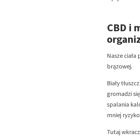
CBD i 
organi
Nasze ciała 
brązowej.
Biały tłuszc
gromadzi się
spalania kal
mniej ryzyko
Tutaj wkrac