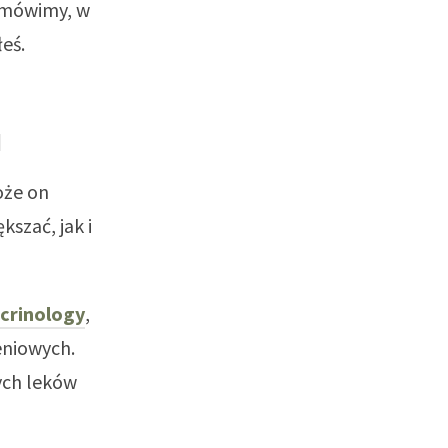
omówimy, w
eś.
u
oże on
szać, jak i
crinology
,
eniowych.
ych leków