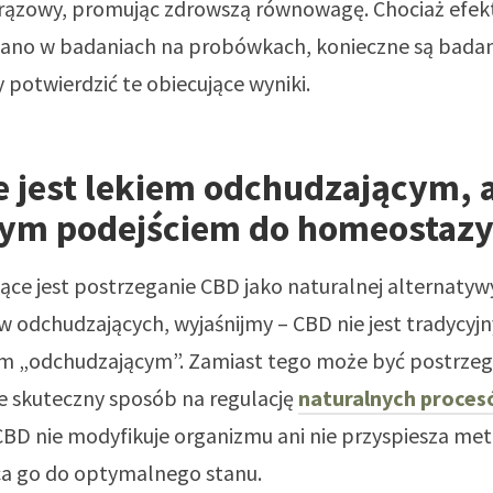
brązowy, promując zdrowszą równowagę. Chociaż efek
no w badaniach na probówkach, konieczne są badan
y potwierdzić te obiecujące wyniki.
e jest lekiem odchudzającym, 
nym podejściem do homeostazy
ące jest postrzeganie CBD jako naturalnej alternatyw
 odchudzających, wyjaśnijmy – CBD nie jest tradycyj
 „odchudzającym”. Zamiast tego może być postrzeg
le skuteczny sposób na regulację
naturalnych proce
CBD nie modyfikuje organizmu ani nie przyspiesza me
ca go do optymalnego stanu.