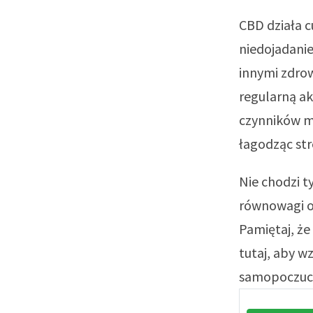
CBD działa 
niedojadanie
innymi zdro
regularną ak
czynników mo
łagodząc str
Nie chodzi t
równowagi or
Pamiętaj, że
tutaj, aby 
samopoczuci