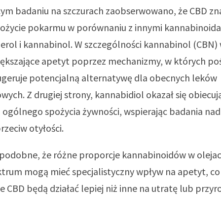
cym badaniu na szczurach zaobserwowano, że CBD zn
pożycie pokarmu w porównaniu z innymi kannabinoida
erol i kannabinol. W szczególności kannabinol (CBN
większające apetyt poprzez mechanizmy, w których po
ugeruje potencjalną alternatywę dla obecnych leków
ych. Z drugiej strony, kannabidiol okazał się obiecuj
 ogólnego spożycia żywności, wspierając badania nad
rzeciw otyłości.
podobne, że różne proporcje kannabinoidów w oleja
trum mogą mieć specjalistyczny wpływ na apetyt, co
je CBD będą działać lepiej niż inne na utratę lub przy