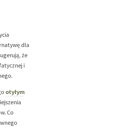
ycia
ernatywę dla
ugerują, że
atycznej i
nego.
go
otyłym
ejszenia
ów. Co
tywnego