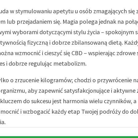
cuda w stymulowaniu apetytu u osób zmagających się 
m lub przejadaniem się. Magia polega jednak na połą
wymi wyborami dotyczącymi stylu życia – spokojnym 
tywnością fizyczną i dobrze zbilansowaną dietą. Każd
żna wzmocnić i cieszyć się CBD – wspierając zdrowe 
es i dobrze regulując metabolizm.
ylko o zrzucenie kilogramów; chodzi o przywrócenie n
ganizmu, aby zapewnić satysfakcjonujące i aktywne ż
 kluczem do sukcesu jest harmonia wielu czynników, a
wzmocnić i wzbogacić każdy etap Twojej podróży do d
a.