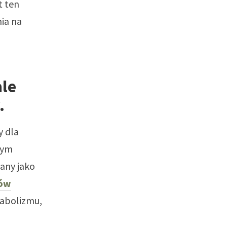
t ten
ia na
ale
.
y dla
nym
any jako
sów
tabolizmu,