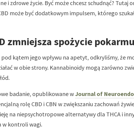
e i zdrowe życie. Być może chcesz schudnąć? Tutaj 
 CBD może być dodatkowym impulsem, którego szukał
D zmniejsza spożycie pokarm
 pod kątem jego wpływu na apetyt, odkryliśmy, że m
ałać w obie strony. Kannabinoidy mogą zarówno zwięk
łód.
owe badanie, opublikowane w
Journal of Neuroendo
encjalną rolę CBD i CBN w zwiększaniu zachowań żywi
ieję na niepsychotropowe alternatywy dla THCA i inn
w kontroli wagi.