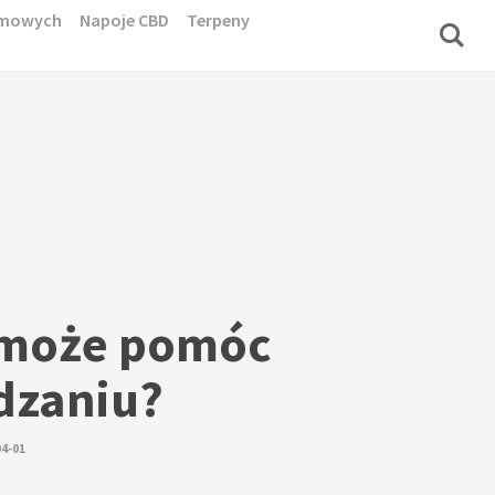
domowych
Napoje CBD
Terpeny
 może pomóc
dzaniu?
04-01