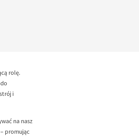
cą rolę.
 do
trój i
ływać na nasz
 – promując