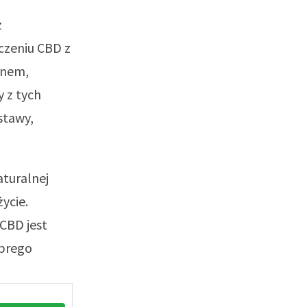
z
czeniu CBD z
snem,
y z tych
stawy,
aturalnej
ycie.
 CBD jest
obrego