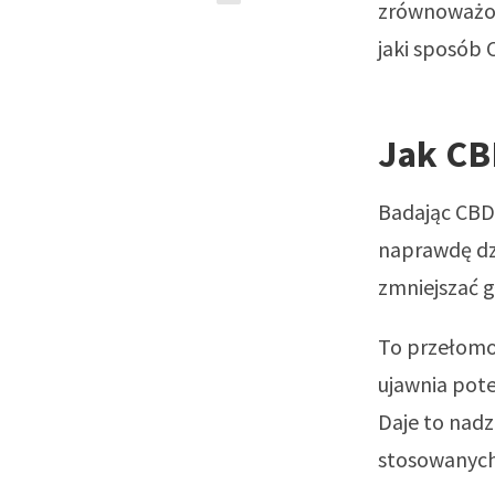
zrównoważon
jaki sposób
Jak CB
Badając CBD
naprawdę dzi
zmniejszać g
To przełom
ujawnia pot
Daje to nadz
stosowanych 