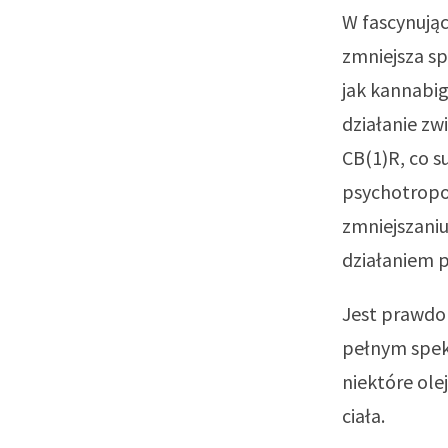
W fascynują
zmniejsza s
jak kannabig
działanie z
CB(1)R, co s
psychotropow
zmniejszaniu
działaniem p
Jest prawdo
pełnym spek
niektóre ole
ciała.