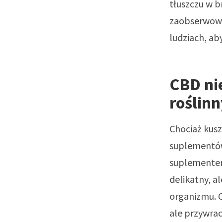
tłuszczu w 
zaobserwowa
ludziach, ab
CBD ni
roślin
Chociaż kusz
suplementów
suplementem
delikatny, a
organizmu. 
ale przywra