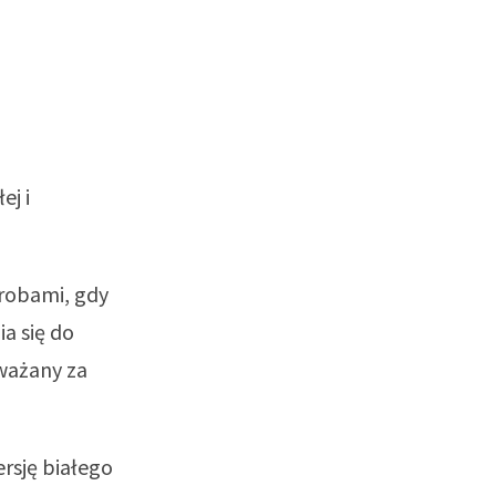
ej i
orobami, gdy
a się do
uważany za
rsję białego