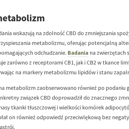
metabolizm
ania wskazują na zdolność CBD do zmniejszania spoż
zyspieszania metabolizmu, oferując potencjalną alt
pomagających odchudzanie.
Badania
na zwierzętach s
je zarówno z receptorami CB1, jak i CB2 w tkance limf
wając na markery metabolizmu lipidów i stanu zapal
na metabolizm zaobserwowano również po podaniu 
onkretny związek CBD doprowadził do znacznego zmni
masy tkanki tłuszczowej i wielkości komórek adipocyt
łał on również odpowiedź przeciwlękową bez nega
strój.