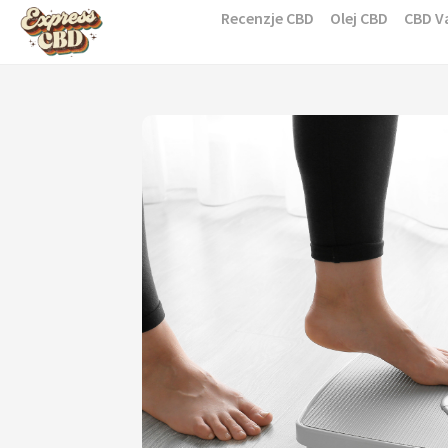
Skip
Recenzje CBD
Olej CBD
CBD V
to
content