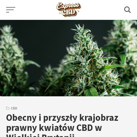
Skip
to
content
CBD
Obecny i przyszły krajobraz
prawny kwiatów CBD w