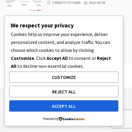
2 MINUTY CZYTANIA
2023-04-08
CBD
,
CBD EDIBLES
We respect your privacy
CBD Cookie Dough & Incredibly
Simple CBD Edibles You Can Make at
Cookies help us improve your experience, deliver
Home
personalized content, and analyze traffic. You can
4 MINUTY CZYTANIA
2023-04-08
choose which cookies to allow by clicking
Customize
. Click
Accept All
to consent or
Reject
All
to decline non-essential cookies.
CUSTOMIZE
REJECT ALL
Publishing Principles
Ethics Policy
ACCEPT ALL
Corrections Policy
Feedback Policy
Ownership & Funding
Tag map
Contact Us
Powered by