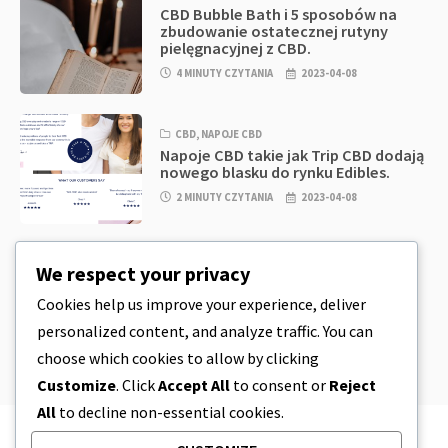
CBD Bubble Bath i 5 sposobów na
zbudowanie ostatecznej rutyny
pielęgnacyjnej z CBD.
4 MINUTY CZYTANIA
2023-04-08
CBD
,
NAPOJE CBD
Napoje CBD takie jak Trip CBD dodają
nowego blasku do rynku Edibles.
2 MINUTY CZYTANIA
2023-04-08
CBD
,
CBD EDIBLES
We respect your privacy
CBD Cookie Dough & Incredibly
Simple CBD Edibles You Can Make at
Cookies help us improve your experience, deliver
Home
personalized content, and analyze traffic. You can
4 MINUTY CZYTANIA
2023-04-08
choose which cookies to allow by clicking
Customize
. Click
Accept All
to consent or
Reject
All
to decline non-essential cookies.