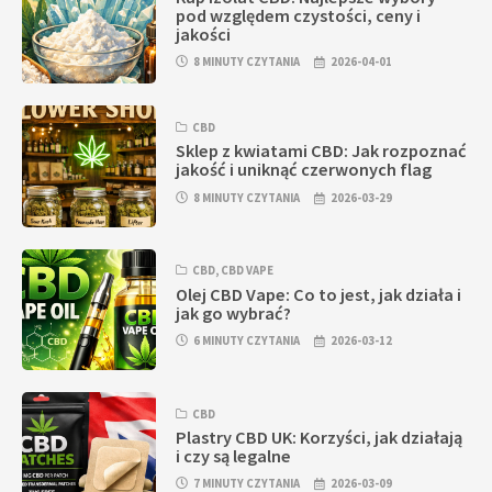
pod względem czystości, ceny i
jakości
8 MINUTY CZYTANIA
2026-04-01
CBD
Sklep z kwiatami CBD: Jak rozpoznać
jakość i uniknąć czerwonych flag
8 MINUTY CZYTANIA
2026-03-29
CBD
,
CBD VAPE
Olej CBD Vape: Co to jest, jak działa i
jak go wybrać?
6 MINUTY CZYTANIA
2026-03-12
CBD
Plastry CBD UK: Korzyści, jak działają
i czy są legalne
7 MINUTY CZYTANIA
2026-03-09