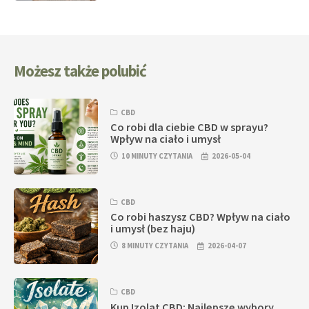
Możesz także polubić
CBD
Co robi dla ciebie CBD w sprayu?
Wpływ na ciało i umysł
10 MINUTY CZYTANIA
2026-05-04
CBD
Co robi haszysz CBD? Wpływ na ciało
i umysł (bez haju)
8 MINUTY CZYTANIA
2026-04-07
CBD
Kup Izolat CBD: Najlepsze wybory