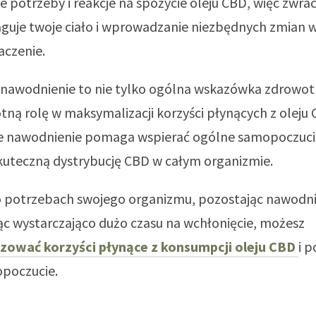
e potrzeby i reakcje na spożycie oleju CBD, więc zwra
eaguje twoje ciało i wprowadzanie niezbędnych zmian 
aczenie.
 nawodnienie to nie tylko ogólna wskazówka zdrowotn
tną rolę w maksymalizacji korzyści płynących z oleju 
 nawodnienie pomaga wspierać ogólne samopoczuci
kuteczną dystrybucję CBD w całym organizmie.
o potrzebach swojego organizmu, pozostając nawodn
c wystarczająco dużo czasu na wchłonięcie, możesz
ować korzyści płynące z konsumpcji oleju CBD
i 
poczucie.