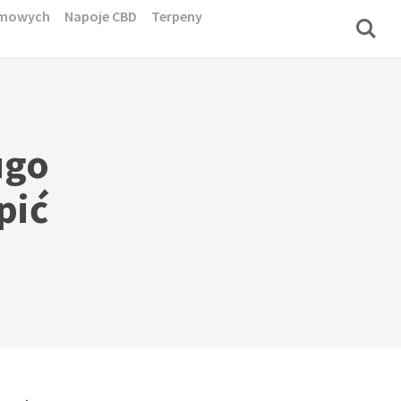
domowych
Napoje CBD
Terpeny
ugo
pić