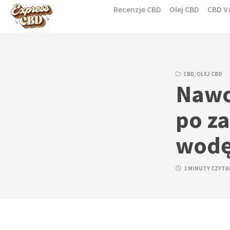
Skip
Recenzje CBD
Olej CBD
CBD V
to
content
CBD
,
OLEJ CBD
Nawo
po za
wod
2 MINUTY CZYTA