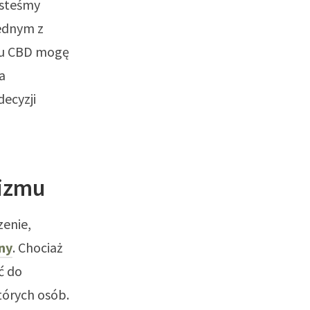
esteśmy
jednym z
eju CBD mogę
a
ecyzji
nizmu
enie,
ny
. Chociaż
ć do
tórych osób.