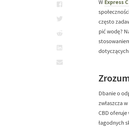
W
Express 
społeczności
często zadaw
pić wodę? N
stosowaniem
dotyczących 
Zrozum
Dbanie o od
zwłaszcza w
CBD oferuje 
łagodnych sk