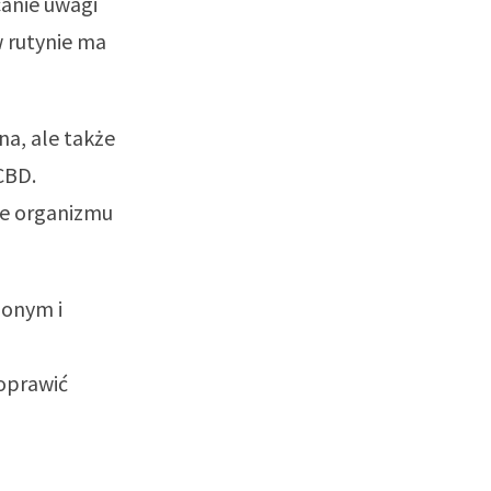
canie uwagi
w rutynie ma
a, ale także
CBD.
e organizmu
ionym i
poprawić