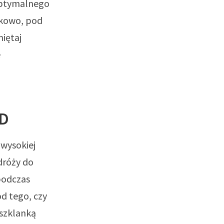
optymalnego
ykowo, pod
iętaj
e
BD
wysokiej
dróży do
podczas
od tego, czy
 szklanką