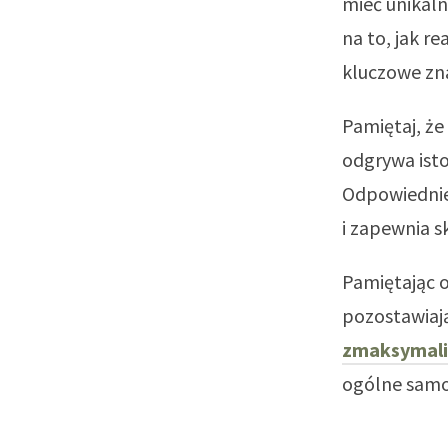
mieć unikaln
na to, jak r
kluczowe zn
Pamiętaj, że
odgrywa isto
Odpowiednie
i zapewnia s
Pamiętając 
pozostawiają
zmaksymaliz
ogólne samo