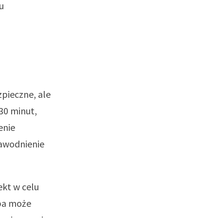
u
zpieczne, ale
30 minut,
enie
nawodnienie
ekt w celu
oba może