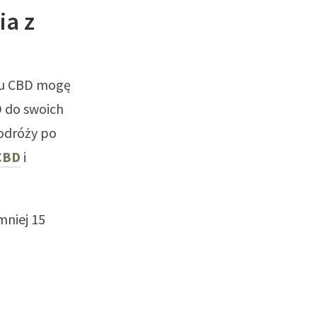
ia z
eju CBD mogę
D do swoich
podróży po
CBD
i
mniej 15