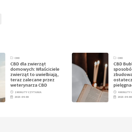
CBD
CBD
CBD dla zwierząt
CBD Bubb
domowych: Właściciele
sposobó
zwierząt to uwielbiają,
zbudowa
teraz zalecane przez
ostatecz
weterynarza CBD
pielęgna
2 MINUTY CZYTANIA
4 MINUTY
2023-04-08
2023-04-08