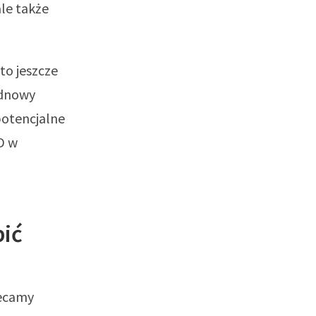
le także
to jeszcze
odnowy
potencjalne
D w
pić
lecamy