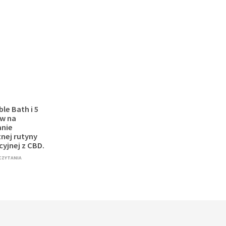
le Bath i 5
w na
nie
nej rutyny
cyjnej z CBD.
 CZYTANIA