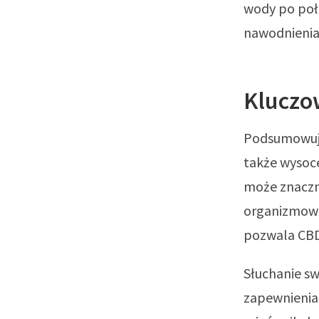
wody po poł
nawodnienia 
Kluczo
Podsumowując
także wysoce
może znaczn
organizmowi 
pozwala CBD 
Słuchanie sw
zapewnienia