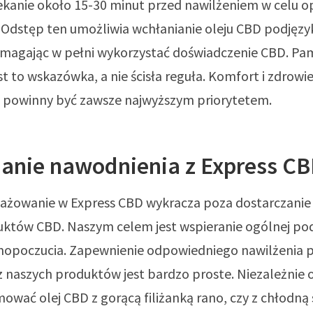
ekanie około 15-30 minut przed nawilżeniem w celu 
. Odstęp ten umożliwia wchłanianie oleju CBD podjęz
omagając w pełni wykorzystać doświadczenie CBD. Pam
est to wskazówka, a nie ścisła reguła. Komfort i zdrowi
 powinny być zawsze najwyższym priorytetem.
anie nawodnienia z Express C
ażowanie w Express CBD wykracza poza dostarczanie 
duktów CBD. Naszym celem jest wspieranie ogólnej po
opoczucia. Zapewnienie odpowiedniego nawilżenia 
z naszych produktów jest bardzo proste. Niezależnie 
mować olej CBD z gorącą filiżanką rano, czy z chłodną