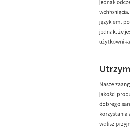
jednak odcz
wchłonięcia
językiem, p
jednak, że j
użytkownika
Utrzym
Nasze zaang
jakości pro
dobrego sam
korzystania 
wolisz przyj