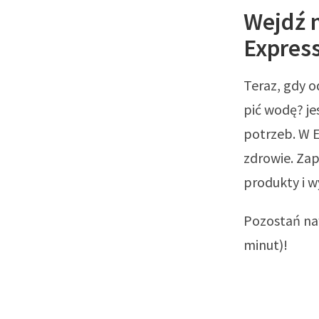
Wejdź 
Expres
Teraz, gdy o
pić wodę? je
potrzeb. W E
zdrowie. Zap
produkty i 
Pozostań naw
minut)!