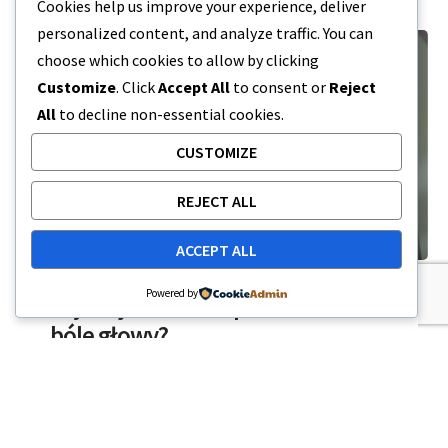
Cookies help us improve your experience, deliver
personalized content, and analyze traffic. You can
choose which cookies to allow by clicking
Customize
. Click
Accept All
to consent or
Reject
All
to decline non-essential cookies.
CUSTOMIZE
REJECT ALL
ACCEPT ALL
CBD
Powered by
Czy olej CBD może powodować
bóle głowy?
Czy CBD powoduje ból głowy? Zastanawiasz się,
czy olej CBD może być podstępnym winowajcą
twojego pulsującego bólu głowy? W tym…