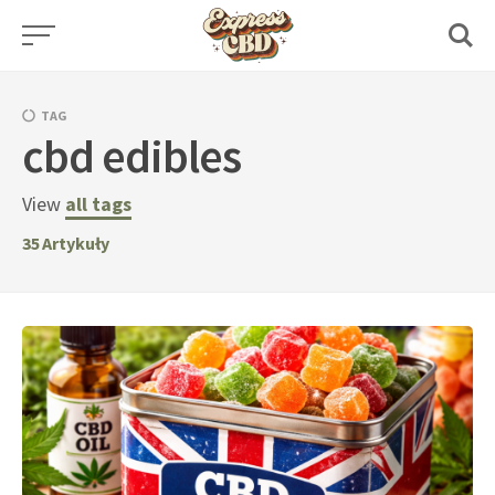
Skip
to
content
TAG
cbd edibles
View
all tags
35
Artykuły