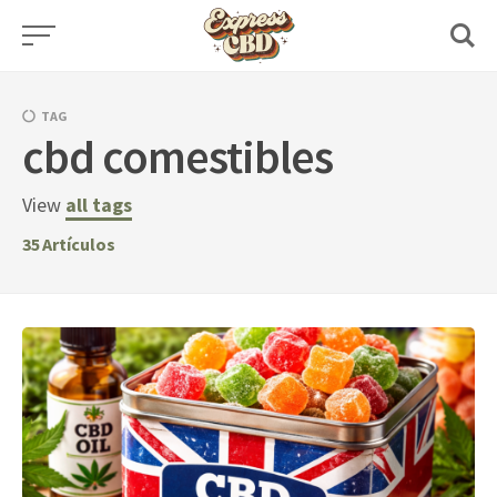
Skip
to
content
TAG
cbd comestibles
View
all tags
35
Artículos