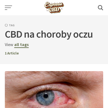
Skip
to
content
TAG
CBD na choroby oczu
View
all tags
1
Article