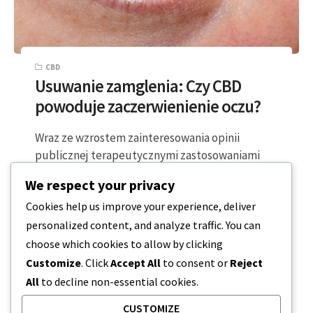
CBD
Usuwanie zamglenia: Czy CBD
powoduje zaczerwienienie oczu?
Wraz ze wzrostem zainteresowania opinii
publicznej terapeutycznymi zastosowaniami
CBD (kannabidiolu), pojawiają się pytania o jego
We respect your privacy
dobry i zły wpływ na…
Cookies help us improve your experience, deliver
personalized content, and analyze traffic. You can
4 MINUTY CZYTANIA
2023-12-20
choose which cookies to allow by clicking
Customize
. Click
Accept All
to consent or
Reject
All
to decline non-essential cookies.
CUSTOMIZE