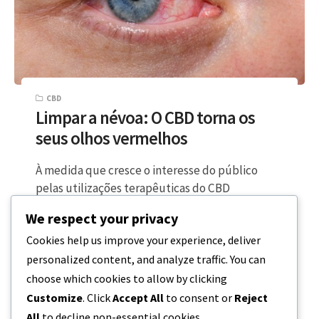
CBD
Limpar a névoa: O CBD torna os
seus olhos vermelhos
À medida que cresce o interesse do público
pelas utilizações terapêuticas do CBD
(canabidiol), crescem também as questões
We respect your privacy
sobre os…
Cookies help us improve your experience, deliver
personalized content, and analyze traffic. You can
5 MINUTOS DE LEITURA
20 DE DEZEMBRO, 2023
choose which cookies to allow by clicking
Customize
. Click
Accept All
to consent or
Reject
All
to decline non-essential cookies.