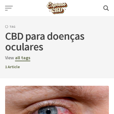
Skip
to
content
TAG
CBD para doenças
oculares
View
all tags
1
Article