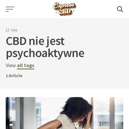
Skip
to
content
TAG
CBD nie jest
psychoaktywne
View
all tags
1
Article