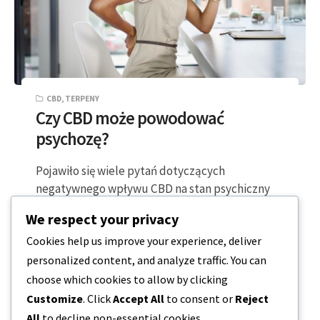
CBD
,
TERPENY
Czy CBD może powodować
psychozę?
Pojawiło się wiele pytań dotyczących
negatywnego wpływu CBD na stan psychiczny
danej osoby. Mówiąc konkretnie, pytanie, które
We respect your privacy
zadają sobie wszyscy,…
Cookies help us improve your experience, deliver
personalized content, and analyze traffic. You can
4 MINUTY CZYTANIA
2023-12-19
choose which cookies to allow by clicking
Customize
. Click
Accept All
to consent or
Reject
All
to decline non-essential cookies.