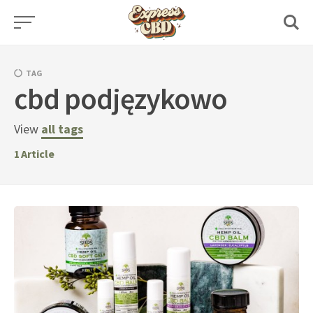
Skip
to
content
TAG
cbd podjęzykowo
View
all tags
1
Article