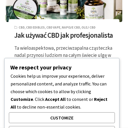
CBD
,
CBD EDIBLES
,
CBD VAPE
,
NAPOJE CBD
,
OLEJ CBD
Jak używać CBD jak profesjonalista
Ta wieloaspektowa, przeciwzapalna cząsteczka
nadal przynosi ludziom na całym świecie ulgę w
stresie fizycznym i emocjonalnym. CBD można
We respect your privacy
spożywać na…
Cookies help us improve your experience, deliver
personalized content, and analyze traffic. You can
2 MINUTY CZYTANIA
2023-11-14
choose which cookies to allow by clicking
Customize
. Click
Accept All
to consent or
Reject
All
to decline non-essential cookies.
CUSTOMIZE