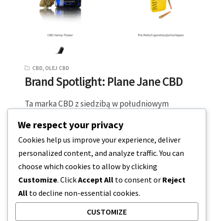
CBD
,
OLEJ CBD
Brand Spotlight: Plane Jane CBD
Ta marka CBD z siedzibą w południowym
Oregonie rozpoczęła się w 2018 roku, gdy dwaj
We respect your privacy
przyjaciele spotkali się po głębokich…
Cookies help us improve your experience, deliver
personalized content, and analyze traffic. You can
3 MINUTY CZYTANIA
2023-04-21
choose which cookies to allow by clicking
Customize
. Click
Accept All
to consent or
Reject
All
to decline non-essential cookies.
CUSTOMIZE