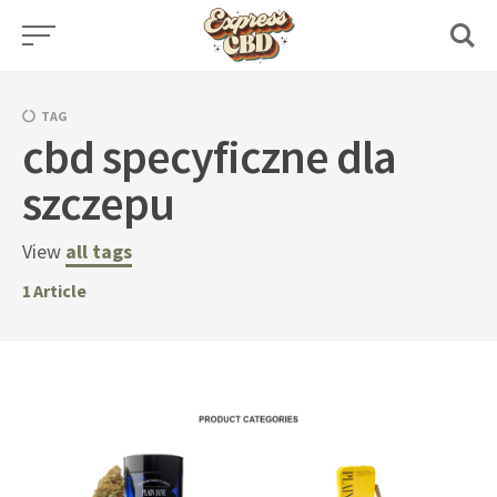
Skip
to
content
TAG
cbd specyficzne dla
szczepu
View
all tags
1
Article