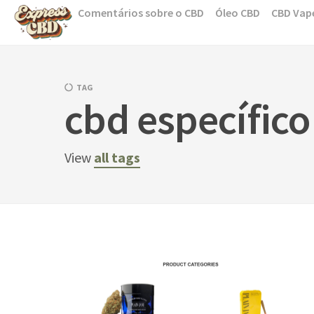
Skip
Comentários sobre o CBD
Óleo CBD
CBD Vap
to
content
TAG
cbd específico
View
all tags