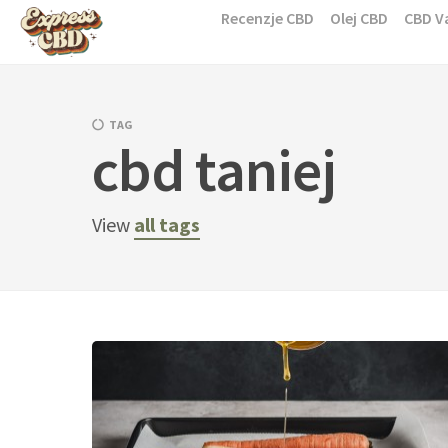
Skip
Recenzje CBD
Olej CBD
CBD V
to
content
TAG
cbd taniej
View
all tags