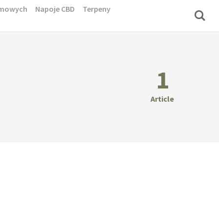
domowych
Napoje CBD
Terpeny
1
Article