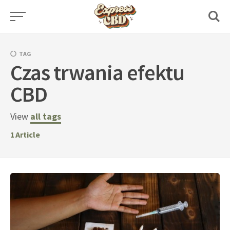
Skip
to
content
TAG
Czas trwania efektu
CBD
View
all tags
1
Article