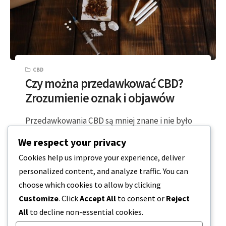
CBD
Czy można przedawkować CBD?
Zrozumienie oznak i objawów
Przedawkowania CBD są mniej znane i nie było
wielu doniesień na ich temat. Jest to jeden z
We respect your privacy
wielu związków obecnych…
Cookies help us improve your experience, deliver
personalized content, and analyze traffic. You can
4 MINUTY CZYTANIA
2023-12-20
choose which cookies to allow by clicking
Customize
. Click
Accept All
to consent or
Reject
All
to decline non-essential cookies.