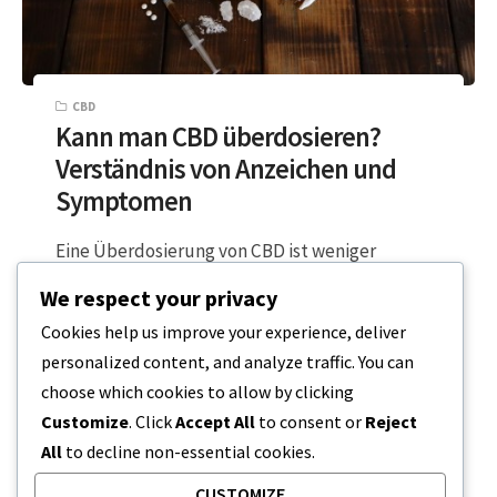
CBD
Kann man CBD überdosieren?
Verständnis von Anzeichen und
Symptomen
Eine Überdosierung von CBD ist weniger
bekannt, und es gibt auch nicht viele Berichte
We respect your privacy
darüber. Es ist eine der vielen…
Cookies help us improve your experience, deliver
personalized content, and analyze traffic. You can
4 MINUTEN LESEZEIT
20. DEZEMBER 2023
choose which cookies to allow by clicking
Customize
. Click
Accept All
to consent or
Reject
All
to decline non-essential cookies.
CUSTOMIZE