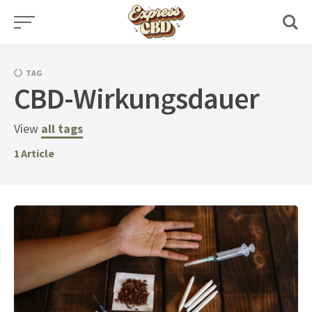
Skip
to
content
TAG
CBD-Wirkungsdauer
View
all tags
1
Article