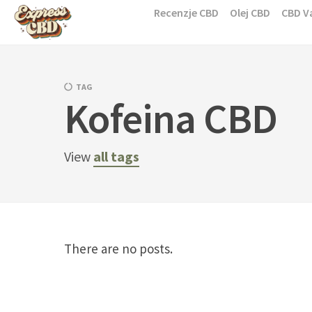
Skip
Recenzje CBD
Olej CBD
CBD V
to
content
TAG
Kofeina CBD
View
all tags
There are no posts.