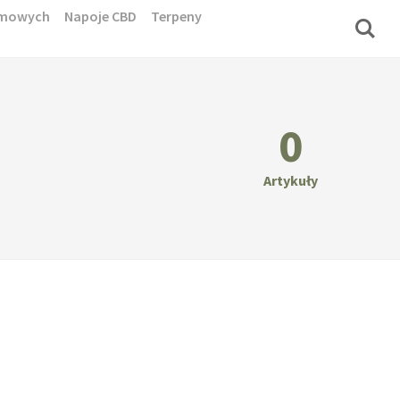
domowych
Napoje CBD
Terpeny
0
Artykuły