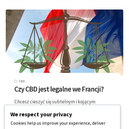
CBD
Czy CBD jest legalne we Francji?
Chcesz cieszyć się subtelnym i kojącym
działaniem CBD podczas spaceru po francuskiej
We respect your privacy
wsi lub w mieście miłości? Oto wszystko, co…
Cookies help us improve your experience, deliver