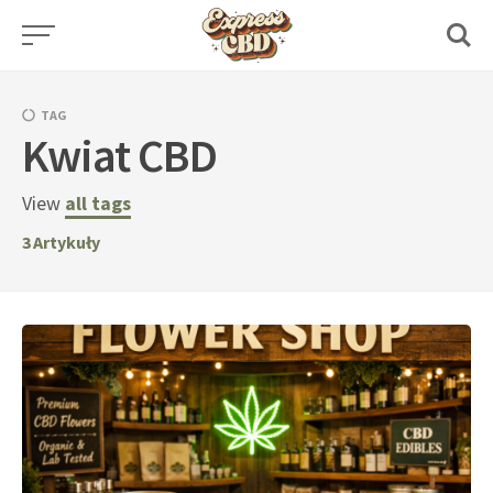
Skip
to
content
TAG
Kwiat CBD
View
all tags
3
Artykuły