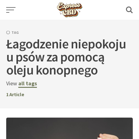
Skip
to
content
TAG
Łagodzenie niepokoju
u psów za pomocą
oleju konopnego
View
all tags
1
Article