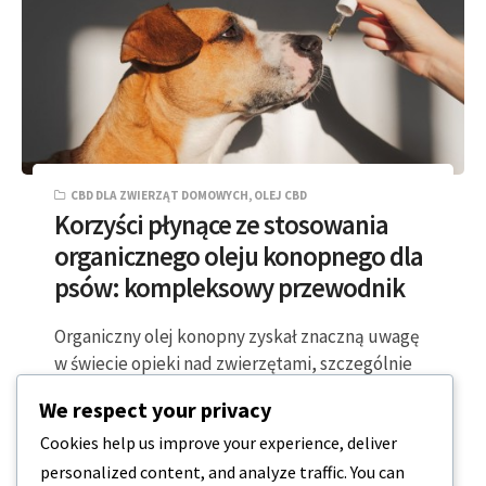
CBD DLA ZWIERZĄT DOMOWYCH
,
OLEJ CBD
Korzyści płynące ze stosowania
organicznego oleju konopnego dla
psów: kompleksowy przewodnik
Organiczny olej konopny zyskał znaczną uwagę
w świecie opieki nad zwierzętami, szczególnie
ze względu na potencjalne korzyści zdrowotne
We respect your privacy
dla psów….
Cookies help us improve your experience, deliver
personalized content, and analyze traffic. You can
5 MINUTY CZYTANIA
2023-12-18