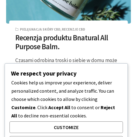
PIELĘGNACJA SKÓRY CBD
,
RECENZJE CBD
Recenzja produktu Bnatural All
Purpose Balm.
Czasami odrobina troski o siebie w domu może
naprawdę trafić w punkt. Dla każdego, kto jest
We respect your privacy
na nogach lub przy…
Cookies help us improve your experience, deliver
personalized content, and analyze traffic. You can
2 MINUTY CZYTANIA
2024-02-19
choose which cookies to allow by clicking
Customize
. Click
Accept All
to consent or
Reject
All
to decline non-essential cookies.
CUSTOMIZE