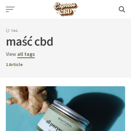
Skip
to
content
TAG
maść cbd
View
all tags
1
Article