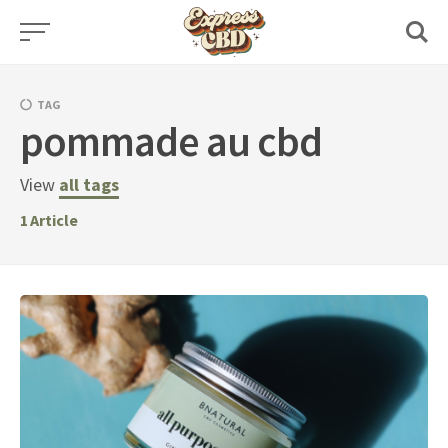
Skip
to
content
TAG
pommade au cbd
View
all tags
1
Article