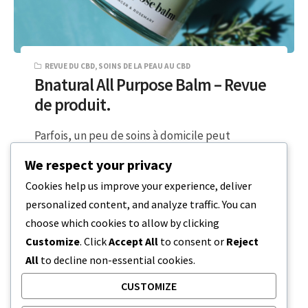
REVUE DU CBD
,
SOINS DE LA PEAU AU CBD
Bnatural All Purpose Balm – Revue
de produit.
Parfois, un peu de soins à domicile peut
vraiment faire du bien. Pour tous ceux qui sont
We respect your privacy
debout ou qui…
Cookies help us improve your experience, deliver
personalized content, and analyze traffic. You can
3 MINUTES DE LECTURE
19 FÉVRIER 2024
choose which cookies to allow by clicking
Customize
. Click
Accept All
to consent or
Reject
All
to decline non-essential cookies.
CUSTOMIZE