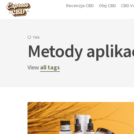
Skip
Recenzje CBD
Olej CBD
CBD V
to
content
TAG
Metody aplika
View
all tags