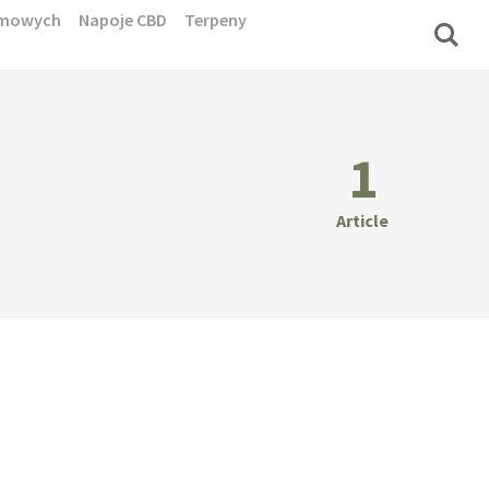
domowych
Napoje CBD
Terpeny
1
Article