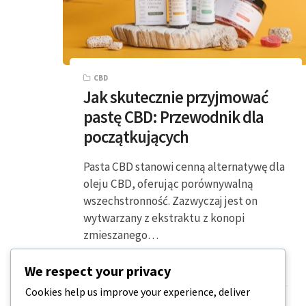
CBD
Jak skutecznie przyjmować
pastę CBD: Przewodnik dla
początkujących
Pasta CBD stanowi cenną alternatywę dla
oleju CBD, oferując porównywalną
wszechstronność. Zazwyczaj jest on
wytwarzany z ekstraktu z konopi
zmieszanego…
We respect your privacy
5 MINUTY CZYTANIA
2023-12-18
Cookies help us improve your experience, deliver