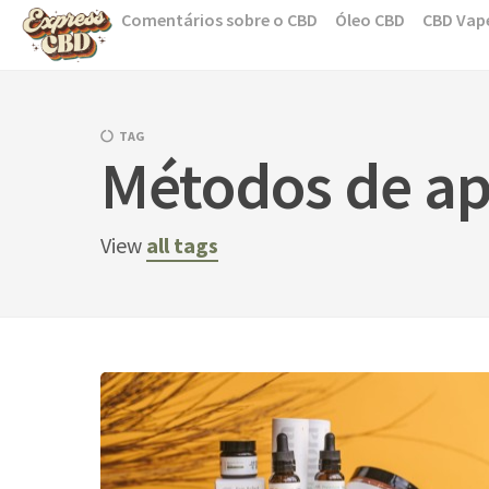
Skip
Comentários sobre o CBD
Óleo CBD
CBD Vap
to
content
TAG
Métodos de ap
View
all tags