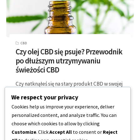
CBD
Czy olej CBD się psuje? Przewodnik
po dłuższym utrzymywaniu
świeżości CBD
Czy natknąłeś się na stary produkt CBD w swojej
szafce, zastanawiając się tylko, czy jest on nadal
We respect your privacy
bezpieczny i skuteczny,…
Cookies help us improve your experience, deliver
personalized content, and analyze traffic. You can
2 MINUTY CZYTANIA
2024-01-31
choose which cookies to allow by clicking
Customize
. Click
Accept All
to consent or
Reject