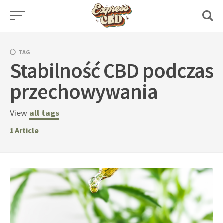
Skip
to
content
TAG
Stabilność CBD podczas
przechowywania
View
all tags
1
Article