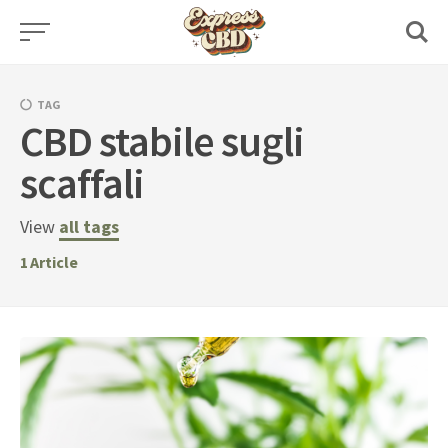
Skip
to
content
TAG
CBD stabile sugli
scaffali
View
all tags
1
Article