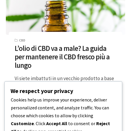
CBD
L’olio di CBD va a male? La guida
per mantenere il CBD fresco più a
lungo
Vi siete imbattuti in un vecchio prodotto a base
di CBD nel vostro armadietto, per poi chiedervi
We respect your privacy
se è ancora…
Cookies help us improve your experience, deliver
personalized content, and analyze traffic. You can
2 MINUTI DI LETTURA
31 GENNAIO 2024
choose which cookies to allow by clicking
Customize
. Click
Accept All
to consent or
Reject