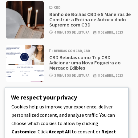
CBD
Banho de Bolhas CBD e 5 Maneiras de
Construir a Rotina de Autocuidado
Supremo com CBD
4 MINUTOS DE LEITURA
8 DE ABRIL, 2023
BEBIDAS COM CBD
,
CBD
CBD Bebidas como Trip CBD
Adicionar uma Nova Fogueira ao
Mercado Edibles
3 MINUTOS DE LEITURA
8 DE ABRIL, 2023
CBD
,
CBD EDIBLES
We respect your privacy
CBD Cookie Dough & Incrivelmente
simples CBD Edibles You Can Make at
Cookies help us improve your experience, deliver
Home
personalized content, and analyze traffic. You can
5 MINUTOS DE LEITURA
8 DE ABRIL, 2023
choose which cookies to allow by clicking
Customize
. Click
Accept All
to consent or
Reject