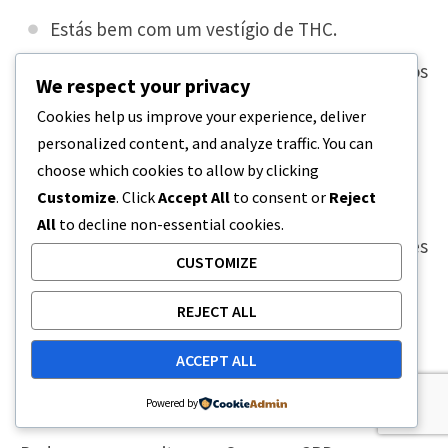
Estás bem com um vestígio de THC.
Queres o maior número possível de compostos
We respect your privacy
vegetais.
Cookies help us improve your experience, deliver
personalized content, and analyze traffic. You can
Escolhe um espetro amplo se:
choose which cookies to allow by clicking
Customize
. Click
Accept All
to consent or
Reject
Não queres THC nenhum.
All
to decline non-essential cookies.
Gostas de ter alguns canabinóides, mas queres
CUSTOMIZE
zero THC.
REJECT ALL
Ofertas, descontos e
ACCEPT ALL
fidelização
Powered by