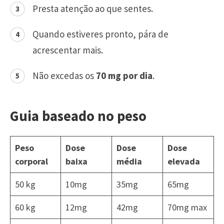
Presta atenção ao que sentes.
Quando estiveres pronto, pára de
acrescentar mais.
Não excedas os
70 mg por dia
.
Guia baseado no peso
Peso
Dose
Dose
Dose
corporal
baixa
média
elevada
50 kg
10mg
35mg
65mg
60 kg
12mg
42mg
70mg max