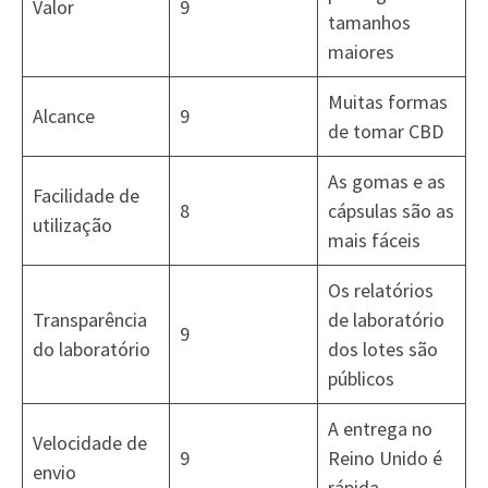
Valor
9
tamanhos
maiores
Muitas formas
Alcance
9
de tomar CBD
As gomas e as
Facilidade de
8
cápsulas são as
utilização
mais fáceis
Os relatórios
Transparência
de laboratório
9
do laboratório
dos lotes são
públicos
A entrega no
Velocidade de
9
Reino Unido é
envio
rápida